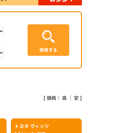
[ 価格：
高
｜
安
]
トヨタ ヴィッツ