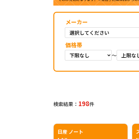
メーカー
価格帯
～
198
検索結果：
件
日産 ノート