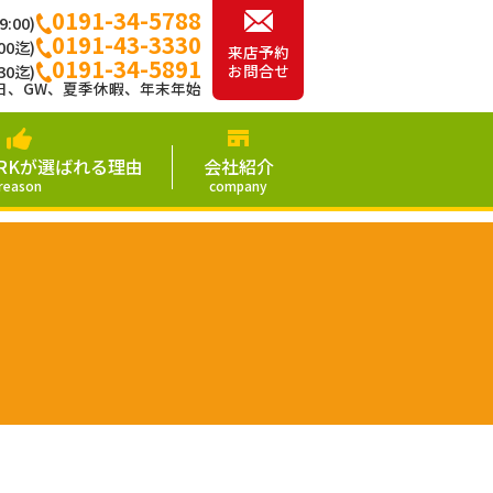
0191-34-5788
:00)
0191-43-3330
00迄)
来店予約
0191-34-5891
お問合せ
30迄)
日、GW、夏季休暇、年末年始
 PARKが選ばれる理由
会社紹介
reason
company