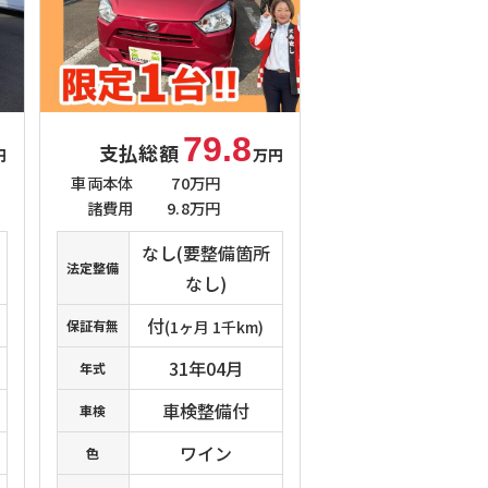
79.8
支払総額
円
万円
車両本体
70万円
諸費用
9.8万円
なし(要整備箇所
法定整備
なし)
付
保証有無
(1ヶ月 1千km)
31年04月
年式
車検整備付
車検
ワイン
色