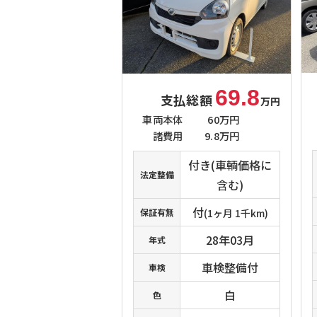
69.8
支払総額
万円
車両本体
60万円
諸費用
9.8万円
付き(車輌価格に
法定整備
含む)
付
保証有無
(1ヶ月 1千km)
28年03月
年式
車検整備付
車検
白
色