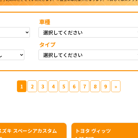
車種
タイプ
1
2
3
4
5
6
7
8
9
»
スズキ スペーシアカスタム
トヨタ ヴィッツ