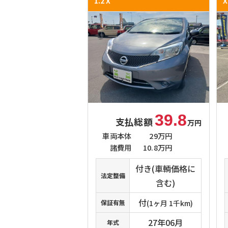
1.2 X
X
39.8
支払総額
万円
車両本体
29万円
諸費用
10.8万円
付き(車輌価格に
法定整備
含む)
付
保証有無
(1ヶ月 1千km)
27年06月
年式