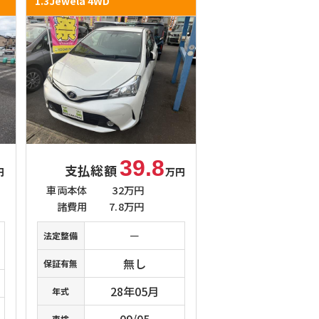
1.3Jewela 4WD
39.8
支払総額
円
万円
車両本体
32万円
諸費用
7.8万円
－
法定整備
無し
保証有無
28年05月
年式
09/05
車検