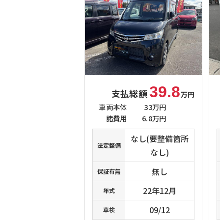
39.8
支払総額
万円
車両本体
33万円
諸費用
6.8万円
なし(要整備箇所
法定整備
なし)
無し
保証有無
22年12月
年式
09/12
車検