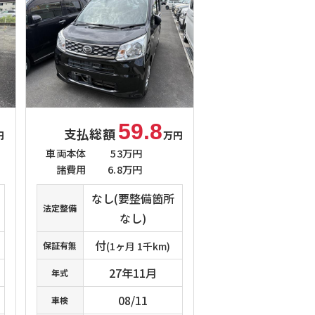
59.8
支払総額
円
万円
車両本体
53万円
諸費用
6.8万円
なし(要整備箇所
法定整備
なし)
付
保証有無
(1ヶ月 1千km)
27年11月
年式
08/11
車検