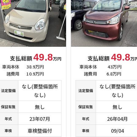
49.8
49.8
支払総額
支払総額
万円
万
車両本体
38.9万円
車両本体
43万円
諸費用
10.9万円
諸費用
6.8万円
なし(要整備箇所
なし(要整備箇所
法定整備
法定整備
なし)
なし)
無し
無し
保証有無
保証有無
23年07月
26年04月
年式
年式
車検整備付
09/04
車検
車検