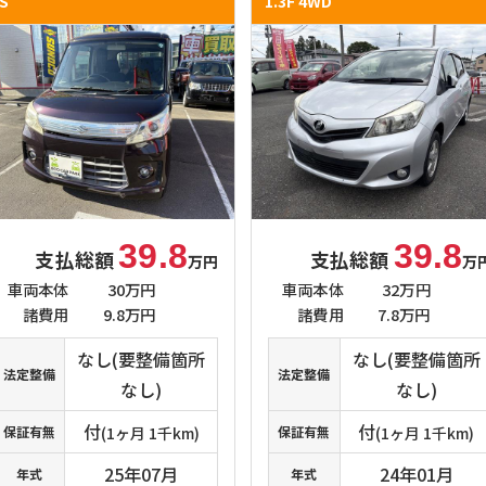
S
1.3F 4WD
39.8
39.8
支払総額
支払総額
万円
万
車両本体
30万円
車両本体
32万円
諸費用
9.8万円
諸費用
7.8万円
なし(要整備箇所
なし(要整備箇所
法定整備
法定整備
なし)
なし)
付
付
保証有無
(1ヶ月 1千km)
保証有無
(1ヶ月 1千km)
25年07月
24年01月
年式
年式