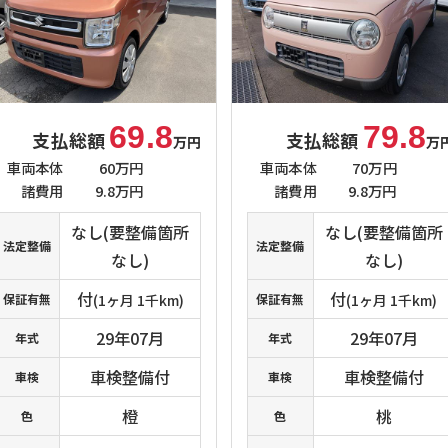
69.8
79.8
支払総額
支払総額
万円
万
車両本体
60万円
車両本体
70万円
諸費用
9.8万円
諸費用
9.8万円
なし(要整備箇所
なし(要整備箇所
法定整備
法定整備
なし)
なし)
付
付
保証有無
(1ヶ月 1千km)
保証有無
(1ヶ月 1千km)
29年07月
29年07月
年式
年式
車検整備付
車検整備付
車検
車検
橙
桃
色
色