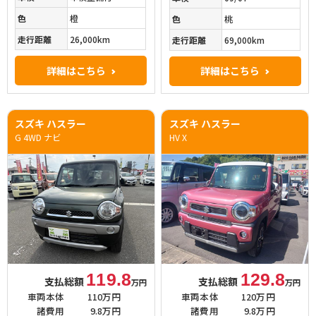
色
橙
色
桃
走行距離
26,000km
走行距離
69,000km
詳細はこちら
詳細はこちら
スズキ ハスラー
スズキ ハスラー
G 4WD ナビ
HV X
119.8
129.8
支払総額
支払総額
万円
万円
車両本体
110万円
車両本体
120万円
諸費用
9.8万円
諸費用
9.8万円