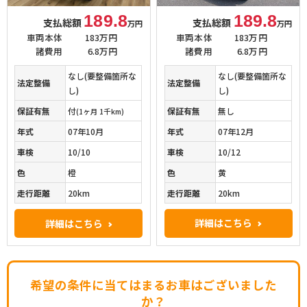
189.8
189.8
支払総額
支払総額
万円
万円
車両本体
183万円
車両本体
183万円
諸費用
6.8万円
諸費用
6.8万円
なし(要整備箇所な
なし(要整備箇所な
法定整備
法定整備
し)
し)
保証有無
無し
保証有無
付
(1ヶ月 1千km)
年式
07年12月
年式
07年10月
車検
10/12
車検
10/10
色
黄
色
橙
走行距離
20km
走行距離
20km
詳細はこちら
詳細はこちら
希望の条件に当てはまるお車はございました
か？