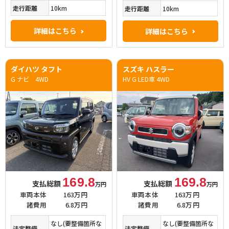
走行距離
10km
走行距離
10km
詳細はこちら
詳細はこちら
ダイハツ タフト
スズキ ハスラー
G ナビ 4WD
HV G LED車 4WD
169.8
169.8
支払総額
支払総額
万円
万円
車両本体
163万円
車両本体
163万円
諸費用
6.8万円
諸費用
6.8万円
なし(要整備箇所な
なし(要整備箇所な
法定整備
法定整備