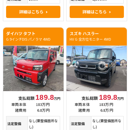
詳細はこちら
詳細はこちら
ダイハツ タフト
スズキ ハスラー
G 9インチDIS パノラマ 4WD
HV G 全方位モニター 4WD
189.8
189.8
支払総額
支払総額
万円
万円
車両本体
183万円
車両本体
183万円
諸費用
6.8万円
諸費用
6.8万円
なし(要整備箇所な
なし(要整備箇所な
法定整備
法定整備
し)
し)