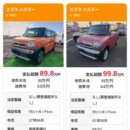
スズキ ハスラー
スズキ ハスラー
X 4WD
G 4WD
89.8
99.8
支払総額
支払総額
万円
万円
車両本体
80万円
車両本体
93万円
諸費用
9.8万円
諸費用
6.8万円
なし(要整備箇所な
なし(要整備箇所な
法定整備
法定整備
し)
し)
保証有無
付
保証有無
付
(1ヶ月 1千km)
(1ヶ月 1千km)
年式
27年06月
年式
01年08月
車検
車検整備付
車検
09/07