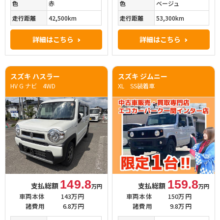
色
赤
色
ベージュ
走行距離
42,500km
走行距離
53,300km
詳細はこちら
詳細はこちら
スズキ ハスラー
スズキ ジムニー
HV G ナビ 4WD
XL SS装着車
149.8
159.8
支払総額
支払総額
万円
万円
車両本体
143万円
車両本体
150万円
諸費用
6.8万円
諸費用
9.8万円