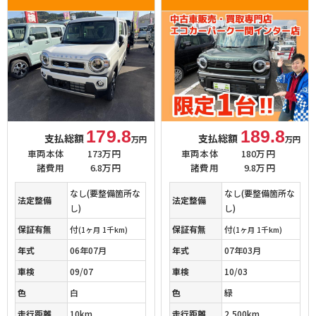
179.8
189.8
支払総額
支払総額
万円
万円
車両本体
173万円
車両本体
180万円
諸費用
6.8万円
諸費用
9.8万円
なし(要整備箇所な
なし(要整備箇所な
法定整備
法定整備
し)
し)
保証有無
付
保証有無
付
(1ヶ月 1千km)
(1ヶ月 1千km)
年式
06年07月
年式
07年03月
車検
09/07
車検
10/03
色
白
色
緑
走行距離
10km
走行距離
2,500km