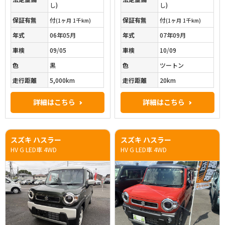
し)
し)
保証有無
付
保証有無
付
(1ヶ月 1千km)
(1ヶ月 1千km)
年式
06年05月
年式
07年09月
車検
09/05
車検
10/09
色
黒
色
ツートン
走行距離
5,000km
走行距離
20km
詳細はこちら
詳細はこちら
スズキ ハスラー
スズキ ハスラー
HV G LED車 4WD
HV G LED車 4WD