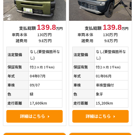
139.8
139.8
支払総額
支払総額
万円
万円
車両本体
130万円
車両本体
130万円
諸費用
9.8万円
諸費用
9.8万円
なし(要整備箇所な
なし(要整備箇所な
法定整備
法定整備
し)
し)
保証有無
付
保証有無
付
(1ヶ月 1千km)
(1ヶ月 1千km)
年式
04年07月
年式
01年06月
車検
09/07
車検
車検整備付
色
緑
色
象牙
走行距離
17,600km
走行距離
15,200km
詳細はこちら
詳細はこちら