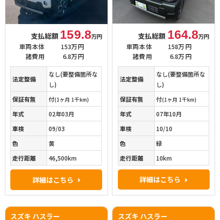
164.8
159.8
支払総額
支払総額
万円
万円
車両本体
158万円
車両本体
153万円
諸費用
6.8万円
諸費用
6.8万円
なし(要整備箇所な
なし(要整備箇所な
法定整備
法定整備
し)
し)
保証有無
付
保証有無
付
(1ヶ月 1千km)
(1ヶ月 1千km)
年式
07年10月
年式
02年03月
車検
10/10
車検
09/03
色
緑
色
黄
走行距離
10km
走行距離
46,500km
詳細はこちら
詳細はこちら
スズキ ハスラー
スズキ ハスラー