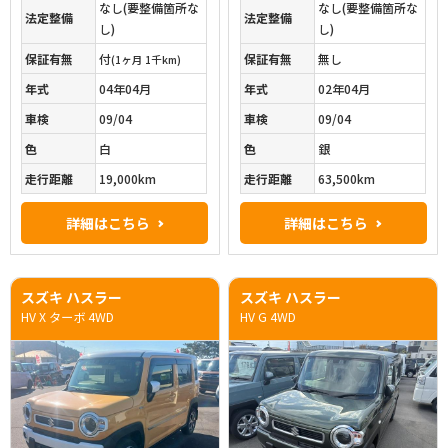
なし(要整備箇所な
なし(要整備箇所な
法定整備
法定整備
し)
し)
保証有無
付
保証有無
無し
(1ヶ月 1千km)
年式
04年04月
年式
02年04月
車検
09/04
車検
09/04
色
白
色
銀
走行距離
19,000km
走行距離
63,500km
詳細はこちら
詳細はこちら
スズキ ハスラー
スズキ ハスラー
HV X ターボ 4WD
HV G 4WD