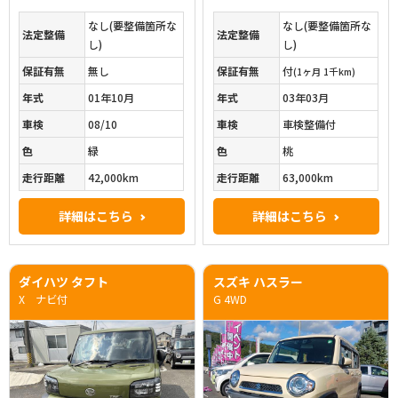
なし(要整備箇所な
なし(要整備箇所な
法定整備
法定整備
し)
し)
保証有無
無し
保証有無
付
(1ヶ月 1千km)
年式
01年10月
年式
03年03月
車検
08/10
車検
車検整備付
色
緑
色
桃
走行距離
42,000km
走行距離
63,000km
詳細はこちら
詳細はこちら
ダイハツ タフト
スズキ ハスラー
X ナビ付
G 4WD