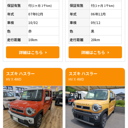
保証有無
付
保証有無
付
(1ヶ月 1千km)
(1ヶ月 1千km)
年式
07年02月
年式
06年12月
車検
10/02
車検
09/12
色
赤
色
黒
走行距離
10km
走行距離
20km
詳細はこちら
詳細はこちら
スズキ ハスラー
スズキ ハスラー
HV X 4WD
HV X 4WD