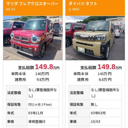
マツダ フレアクロスオーバー
ダイハツ タフト
HV XS
G 4WD
149.8
149.8
支払総額
支払総額
万円
万円
車両本体
140万円
車両本体
143万円
諸費用
9.8万円
諸費用
6.8万円
なし(要整備箇所な
なし(要整備箇所な
法定整備
法定整備
し)
し)
保証有無
付
保証有無
無し
(1ヶ月 1千km)
年式
03年11月
年式
03年03月
車検
車検整備付
車検
10/03