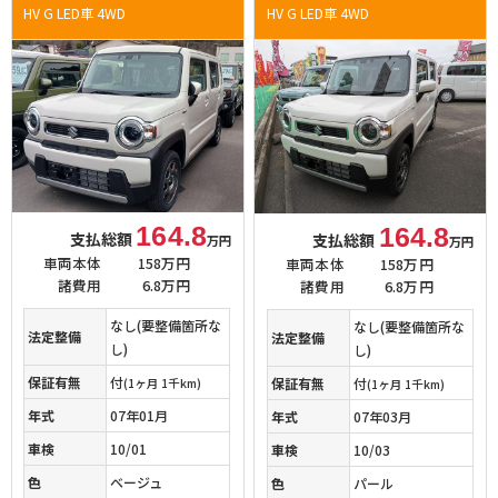
HV G LED車 4WD
HV G LED車 4WD
164.8
164.8
支払総額
支払総額
万円
万円
車両本体
158万円
車両本体
158万円
諸費用
6.8万円
諸費用
6.8万円
なし(要整備箇所な
なし(要整備箇所な
法定整備
法定整備
し)
し)
保証有無
付
保証有無
付
(1ヶ月 1千km)
(1ヶ月 1千km)
年式
07年01月
年式
07年03月
車検
10/01
車検
10/03
色
ベージュ
色
パール