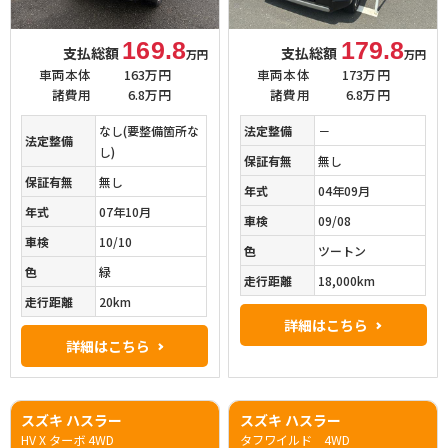
169.8
179.8
支払総額
支払総額
万円
万円
車両本体
163万円
車両本体
173万円
諸費用
6.8万円
諸費用
6.8万円
なし(要整備箇所な
法定整備
－
法定整備
し)
保証有無
無し
保証有無
無し
年式
04年09月
年式
07年10月
車検
09/08
車検
10/10
色
ツートン
色
緑
走行距離
18,000km
走行距離
20km
詳細はこちら
詳細はこちら
スズキ ハスラー
スズキ ハスラー
HV X ターボ 4WD
タフワイルド 4WD