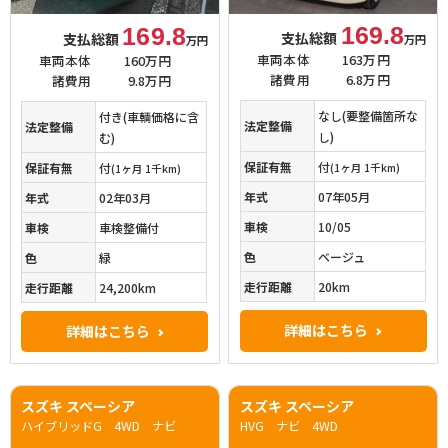
169.8
169.8
支払総額
支払総額
万円
万円
車両本体
163万円
車両本体
160万円
諸費用
6.8万円
諸費用
9.8万円
なし(要整備箇所な
付き(車輌価格に含
法定整備
法定整備
し)
む)
保証有無
付
保証有無
付
(1ヶ月 1千km)
(1ヶ月 1千km)
年式
07年05月
年式
02年03月
車検
10/05
車検
車検整備付
色
ベージュ
色
緑
走行距離
20km
走行距離
24,200km
詳細はこちら
詳細はこちら
スズキ スペーシア
スズキ スペーシア
ハイブリッドG 4WD ナビ
HVG ナビ 4WD