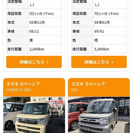
法定整備
法定整備
し)
し)
保証有無
付
保証有無
付
(1ヶ月 1千km)
(1ヶ月 1千km)
年式
05年11月
年式
06年01月
車検
08/11
車検
09/01
色
黄
色
橙
走行距離
2,000km
走行距離
5,000km
詳細はこちら
詳細はこちら
スズキ スペーシア
スズキ スペーシア
HYBRID G 2WD
HVX