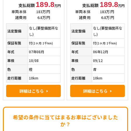
189.8
189.8
支払総額
支払総額
万円
万円
車両本体
183万円
車両本体
183万円
諸費用
6.8万円
諸費用
6.8万円
なし(要整備箇所な
なし(要整備箇所な
法定整備
法定整備
し)
し)
保証有無
付
保証有無
付
(1ヶ月 1千km)
(1ヶ月 1千km)
年式
07年08月
年式
06年12月
車検
10/08
車検
09/12
色
橙
色
青
走行距離
10km
走行距離
10km
詳細はこちら
詳細はこちら
希望の条件に当てはまるお車はございました
か？