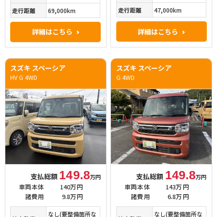
走行距離
47,000km
走行距離
69,000km
詳細はこちら
詳細はこちら
スズキ スペーシア
スズキ スペーシア
HV G 4WD
G 4WD
149.8
149.8
支払総額
支払総額
万円
万円
車両本体
140万円
車両本体
143万円
諸費用
9.8万円
諸費用
6.8万円
なし(要整備箇所な
なし(要整備箇所な