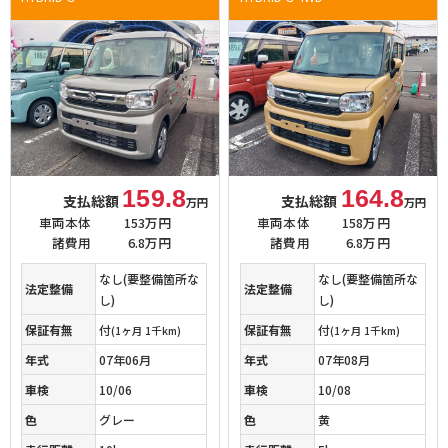
159.8
164.8
支払総額
支払総額
万円
万円
車両本体
153万円
車両本体
158万円
諸費用
6.8万円
諸費用
6.8万円
なし(要整備箇所な
なし(要整備箇所な
法定整備
法定整備
し)
し)
保証有無
付
保証有無
付
(1ヶ月 1千km)
(1ヶ月 1千km)
年式
07年06月
年式
07年08月
車検
10/06
車検
10/08
色
グレー
色
黄