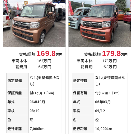
169.8
179.8
支払総額
支払総額
万円
万円
車両本体
163万円
車両本体
173万円
諸費用
6.8万円
諸費用
6.8万円
なし(要整備箇所な
なし(要整備箇所な
法定整備
法定整備
し)
し)
保証有無
付
保証有無
付
(1ヶ月 1千km)
(1ヶ月 1千km)
年式
06年10月
年式
06年03月
車検
08/10
車検
09/12
色
茶
色
橙
走行距離
7,000km
走行距離
10,000km