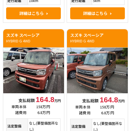
走行距離
10km
走行距離
5km
詳細はこちら
詳細はこちら
スズキ スペーシア
スズキ スペーシア
HYBRID G 4WD
HYBRID G 4WD
164.8
164.8
支払総額
支払総額
万円
万円
車両本体
158万円
車両本体
158万円
諸費用
6.8万円
諸費用
6.8万円
なし(要整備箇所な
なし(要整備箇所な
法定整備
法定整備
し)
し)