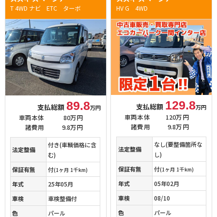
T 4WD ナビ ETC ターボ
HV G 4WD
129.8
89.8
支払総額
支払総額
万円
万円
車両本体
120万円
車両本体
80万円
諸費用
9.8万円
諸費用
9.8万円
なし(要整備箇所な
付き(車輌価格に含
法定整備
法定整備
し)
む)
保証有無
付
保証有無
付
(1ヶ月 1千km)
(1ヶ月 1千km)
年式
05年02月
年式
25年05月
車検
08/10
車検
車検整備付
色
パール
色
パール