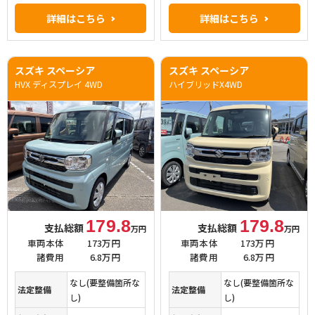
詳細はこちら
詳細はこちら
スズキ スペーシア
スズキ スペーシア
HVX ディスプレイ 4WD
ハイブリッドX4WD
179.8
179.8
支払総額
支払総額
万円
万円
車両本体
173万円
車両本体
173万円
諸費用
6.8万円
諸費用
6.8万円
なし(要整備箇所な
なし(要整備箇所な
法定整備
法定整備
し)
し)