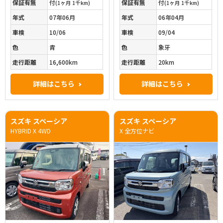
保証有無
付
保証有無
付
(1ヶ月 1千km)
(1ヶ月 1千km)
年式
07年06月
年式
06年04月
車検
10/06
車検
09/04
色
青
色
象牙
走行距離
16,600km
走行距離
20km
詳細はこちら
詳細はこちら
スズキ スペーシア
スズキ スペーシア
HYBRID X 4WD
X 全方位ナビ