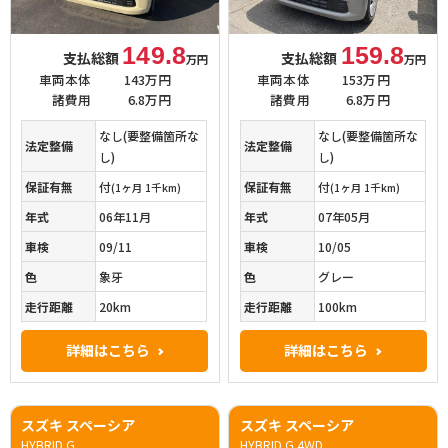
149.8
159.8
支払総額
支払総額
万円
万円
車両本体
143万円
車両本体
153万円
諸費用
6.8万円
諸費用
6.8万円
なし(要整備箇所な
なし(要整備箇所な
法定整備
法定整備
し)
し)
保証有無
付
保証有無
付
(1ヶ月 1千km)
(1ヶ月 1千km)
年式
06年11月
年式
07年05月
車検
09/11
車検
10/05
色
象牙
色
グレー
走行距離
20km
走行距離
100km
詳細はこちら
詳細はこちら
スズキ スペーシア
スズキ スペーシア
HYBRID G
HYBRID G 4WD