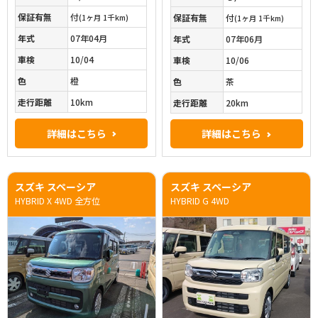
保証有無
付
保証有無
付
(1ヶ月 1千km)
(1ヶ月 1千km)
年式
07年04月
年式
07年06月
車検
10/04
車検
10/06
色
橙
色
茶
走行距離
10km
走行距離
20km
詳細はこちら
詳細はこちら
スズキ スペーシア
スズキ スペーシア
HYBRID X 4WD 全方位
HYBRID G 4WD