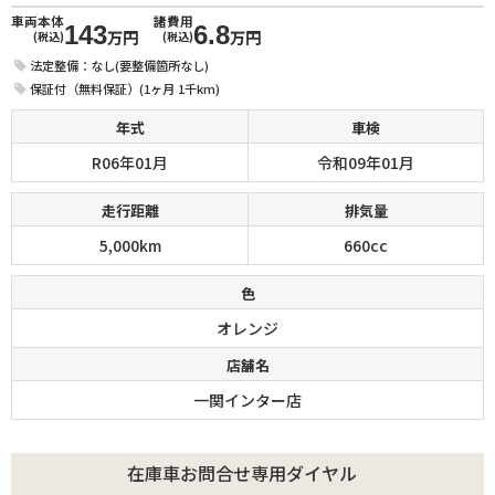
車両本体
諸費用
143
6.8
万円
万円
(税込)
(税込)
法定整備：なし(要整備箇所なし)
保証付（無料保証）(1ヶ月 1千km)
年式
車検
R06年01月
令和09年01月
走行距離
排気量
5,000km
660cc
色
オレンジ
店舗名
一関インター店
在庫車お問合せ専用ダイヤル