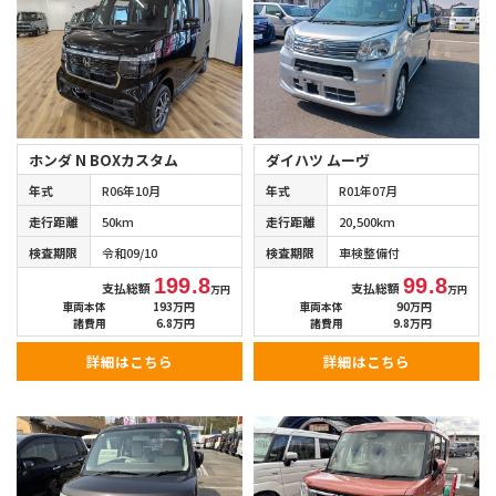
ダイハツ ムーヴ
ホンダ N BOXカスタム
年式
R01年07月
年式
R06年10月
走行距離
20,500km
走行距離
50km
検査期限
車検整備付
検査期限
令和09/10
99.8
199.8
支払総額
支払総額
万円
万円
車両本体
90万円
車両本体
193万円
諸費用
9.8万円
諸費用
6.8万円
詳細はこちら
詳細はこちら