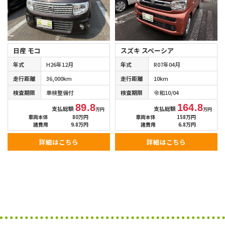
日産 モコ
スズキ スペーシア
年式
H26年12月
年式
R07年04月
走行距離
36,000km
走行距離
10km
検査期限
車検整備付
検査期限
令和10/04
89.8
164.8
支払総額
支払総額
万円
万円
車両本体
80万円
車両本体
158万円
諸費用
9.8万円
諸費用
6.8万円
詳細はこちら
詳細はこちら