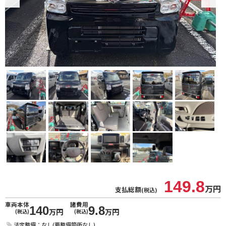
149.8
万円
支払総額
(税込)
車両本体
諸費用
140
9.8
万円
万円
(税込)
(税込)
法定整備：なし(要整備箇所なし)