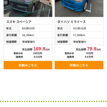
スズキ スペーシア
ダイハツ ミライース
年式
R02年03月
年式
H31年01月
走行距離
24,200km
走行距離
37,000km
検査期限
車検整備付
検査期限
車検整備付
169.8
79.8
支払総額
支払総額
万円
万円
車両本体
160万円
車両本体
70万円
諸費用
9.8万円
諸費用
9.8万円
詳細はこちら
詳細はこちら