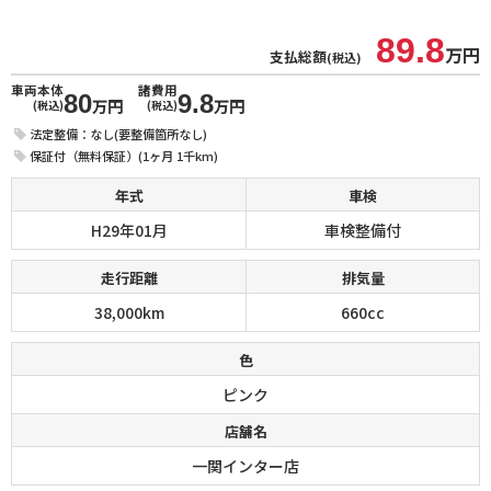
89.8
万円
支払総額
(税込)
車両本体
諸費用
80
9.8
万円
万円
(税込)
(税込)
法定整備：なし(要整備箇所なし)
保証付（無料保証）(1ヶ月 1千km)
年式
車検
H29年01月
車検整備付
走行距離
排気量
38,000km
660cc
色
ピンク
店舗名
一関インター店