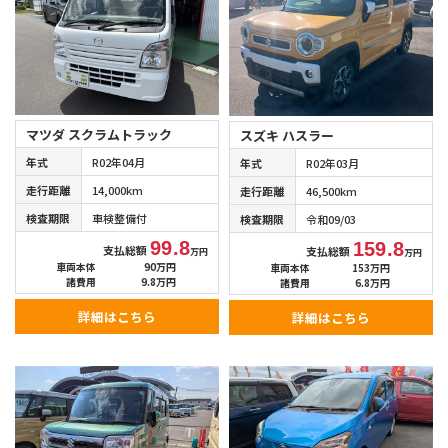
マツダ スクラムトラック
スズキ ハスラー
年式
R02年04月
年式
R02年03月
走行距離
14,000km
走行距離
46,500km
検査期限
車検整備付
検査期限
令和09/03
99.8
159.8
支払総額
支払総額
万円
万円
車両本体
90万円
車両本体
153万円
諸費用
9.8万円
諸費用
6.8万円
詳細はこちら
詳細はこちら