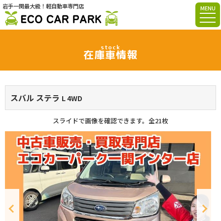
岩手一関最大級！軽自動車専門店
MENU
stock
在庫車情報
スバル ステラ
L 4WD
スライドで画像を確認できます。
全21枚