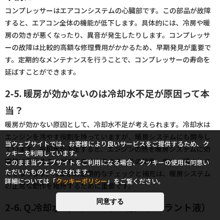
コンプレッサーはエアコンシステムの心臓部です。この部品が故障
すると、エアコン全体の機能が低下します。具体的には、冷房や暖
房の効きが悪くなったり、異音が発生したりします。コンプレッサ
ーの故障は比較的高額な修理費用がかかるため、早期発見が重要で
す。定期的なメンテナンスを行うことで、コンプレッサーの寿命を
延ばすことができます。
2-5. 暖房が効かないのは冷却水不足が原因って本
当？
暖房が効かない原因として、冷却水不足が考えられます。冷却水は
エンジンを冷やす役割を持っていますが、暖房システムにも関与し
当ウェブサイトでは、お客様により良いサービスをご提供するため、ク
ています。冷却水が不足すると、エンジンの熱を暖房システムに効
ッキーを利用しています。
率的に伝えることができなくなります。その結果、車内が暖まりに
このまま当ウェブサイトをご利用になる場合、クッキーの使用に同意い
ただいたものとみなされます。
くくなります。冷却水の定期的なチェックと補充は、暖房システム
詳細については「
クッキーポリシー
」をご覧ください。
の正常な動作を維持するために重要です。
同意する
2-6. Q.冷却水（ラジエーター液・クーラント液）