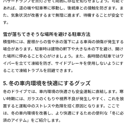
ハザードランプを点灯させて周囲に存在を知らせましょう。可能で
あれば、道の端や駐車帯に移動し、後続車との接触を防ぎます。ま
た、気象状況が改善するまで無理に進まず、待機することが安全で
す。
雪が落ちてきそうな場所を避ける駐車方法
積雪時には、屋根からの雪や氷の落下による車両の損傷が発生する
場合があります。駐車時は建物の軒下や大きな木の下を避け、開け
た場所に停めることを心がけましょう。また、長時間の駐車ではワ
イパーを立てて凍結を防ぎ、サイドブレーキを使用しないようにす
ることで凍結トラブルを回避できます。
5. 冬の車内環境を快適にするグッズ
冬のドライブでは、車内環境の快適さも安全運転に直結します。寒
い時期には、ガラスのくもりや視界不良が発生しやすく、これを放
置すると運転中のストレスや危険を招く原因となります。ここで
は、冬の車内環境を改善し、より快適にするための便利な「冬に必
須のアイテム」をご紹介します。