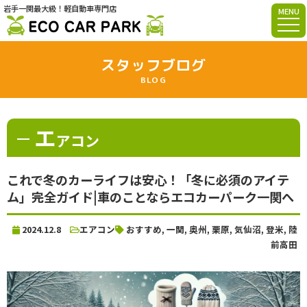
岩手一関最大級！軽自動車専門店
MENU
スタッフブログ
BLOG
エ
アコン
これで冬のカーライフは安心！「冬に必須のアイテ
ム」完全ガイド|車のことならエコカーパーク一関へ
2024.12.8
エアコン
おすすめ
,
一関
,
奥州
,
栗原
,
気仙沼
,
登米
,
陸
前高田