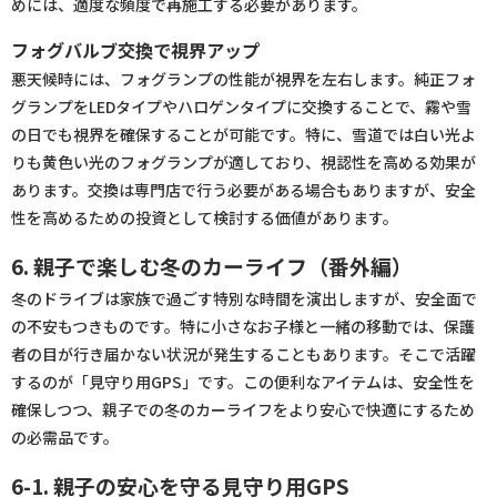
めには、適度な頻度で再施工する必要があります。
フォグバルブ交換で視界アップ
悪天候時には、フォグランプの性能が視界を左右します。純正フォ
グランプをLEDタイプやハロゲンタイプに交換することで、霧や雪
の日でも視界を確保することが可能です。特に、雪道では白い光よ
りも黄色い光のフォグランプが適しており、視認性を高める効果が
あります。交換は専門店で行う必要がある場合もありますが、安全
性を高めるための投資として検討する価値があります。
6. 親子で楽しむ冬のカーライフ（番外編）
冬のドライブは家族で過ごす特別な時間を演出しますが、安全面で
の不安もつきものです。特に小さなお子様と一緒の移動では、保護
者の目が行き届かない状況が発生することもあります。そこで活躍
するのが「見守り用GPS」です。この便利なアイテムは、安全性を
確保しつつ、親子での冬のカーライフをより安心で快適にするため
の必需品です。
6-1. 親子の安心を守る見守り用GPS