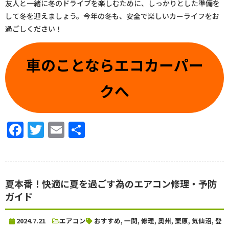
友人と一緒に冬のドライブを楽しむために、しっかりとした準備を
して冬を迎えましょう。今年の冬も、安全で楽しいカーライフをお
過ごしください！
車のことならエコカーパー
クへ
Facebook
Twitter
Email
共
有
夏本番！快適に夏を過ごす為のエアコン修理・予防
ガイド
2024.7.21
エアコン
おすすめ
,
一関
,
修理
,
奥州
,
栗原
,
気仙沼
,
登