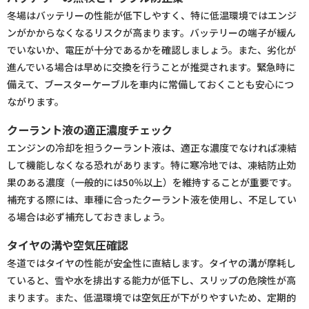
冬場はバッテリーの性能が低下しやすく、特に低温環境ではエンジ
ンがかからなくなるリスクが高まります。バッテリーの端子が緩ん
でいないか、電圧が十分であるかを確認しましょう。また、劣化が
進んでいる場合は早めに交換を行うことが推奨されます。緊急時に
備えて、ブースターケーブルを車内に常備しておくことも安心につ
ながります。
クーラント液の適正濃度チェック
エンジンの冷却を担うクーラント液は、適正な濃度でなければ凍結
して機能しなくなる恐れがあります。特に寒冷地では、凍結防止効
果のある濃度（一般的には50％以上）を維持することが重要です。
補充する際には、車種に合ったクーラント液を使用し、不足してい
る場合は必ず補充しておきましょう。
タイヤの溝や空気圧確認
冬道ではタイヤの性能が安全性に直結します。タイヤの溝が摩耗し
ていると、雪や水を排出する能力が低下し、スリップの危険性が高
まります。また、低温環境では空気圧が下がりやすいため、定期的