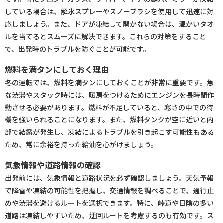
している場合は、解氷スプレーやスノーブラシを使用して迅速に対
応しましょう。また、ドアが凍結して開かない場合は、温かいタオ
ルを当てるとスムーズに解決できます。これらの対策をすること
で、出発時のトラブルを防ぐことが可能です。
燃料を満タンにしておく理由
冬の運転では、燃料を満タンにしておくことが非常に重要です。急
な渋滞やスタック時には、暖房をつけるためにエンジンを長時間作
動させる必要があります。燃料が不足していると、寒さの中での待
機を強いられることになります。また、燃料タンクが空に近いと内
部で結露が発生し、凍結によるトラブルを引き起こす可能性もある
ため、常に余裕を持った給油を心がけましょう。
気象情報や道路情報の確認
出発前には、気象情報と道路状況を必ず確認しましょう。天気予報
で降雪や凍結の可能性を把握し、交通情報を調べることで、通行止
めや渋滞を避けるルートを選択できます。特に、峠道や日陰の多い
道路は凍結しやすいため、迂回ルートを考慮するのも有効です。ス