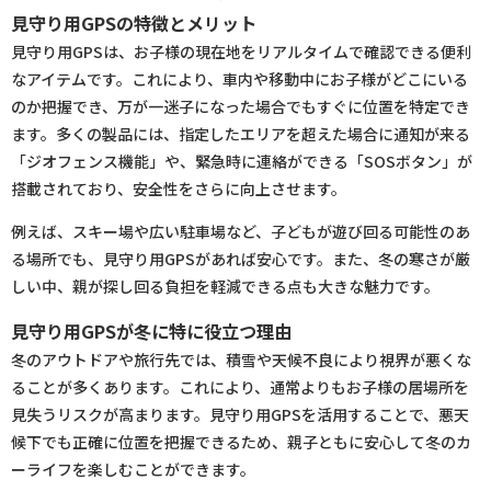
見守り用GPSの特徴とメリット
見守り用GPSは、お子様の現在地をリアルタイムで確認できる便利
なアイテムです。これにより、車内や移動中にお子様がどこにいる
のか把握でき、万が一迷子になった場合でもすぐに位置を特定でき
ます。多くの製品には、指定したエリアを超えた場合に通知が来る
「ジオフェンス機能」や、緊急時に連絡ができる「SOSボタン」が
搭載されており、安全性をさらに向上させます。
例えば、スキー場や広い駐車場など、子どもが遊び回る可能性のあ
る場所でも、見守り用GPSがあれば安心です。また、冬の寒さが厳
しい中、親が探し回る負担を軽減できる点も大きな魅力です。
見守り用GPSが冬に特に役立つ理由
冬のアウトドアや旅行先では、積雪や天候不良により視界が悪くな
ることが多くあります。これにより、通常よりもお子様の居場所を
見失うリスクが高まります。見守り用GPSを活用することで、悪天
候下でも正確に位置を把握できるため、親子ともに安心して冬のカ
ーライフを楽しむことができます。