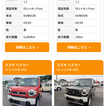
し)
し)
保証有無
付
保証有無
付
(1ヶ月 1千km)
(1ヶ月 1千km)
年式
06年05月
年式
06年09月
車検
09/05
車検
09/09
色
黒
色
紫
走行距離
5,000km
走行距離
10km
詳細はこちら
詳細はこちら
スズキ ハスラー
スズキ ハスラー
HV G LED車 4WD
HV G LED車 4WD