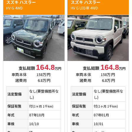
スズキ ハスラー
スズキ ハスラー
HV G 4WD
HV G LED車 4WD
164.8
164.8
支払総額
支払総額
万円
万円
車両本体
158万円
車両本体
158万円
諸費用
6.8万円
諸費用
6.8万円
なし(要整備箇所な
なし(要整備箇所な
法定整備
法定整備
し)
し)
保証有無
付
保証有無
付
(1ヶ月 1千km)
(1ヶ月 1千km)
年式
07年01月
年式
07年10月
車検
10/01
車検
10/10