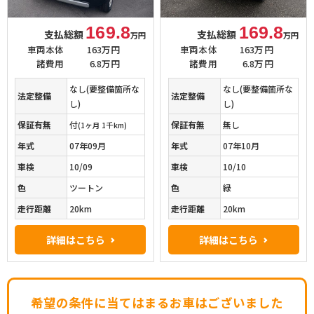
169.8
169.8
支払総額
支払総額
万円
万円
車両本体
163万円
車両本体
163万円
諸費用
6.8万円
諸費用
6.8万円
なし(要整備箇所な
なし(要整備箇所な
法定整備
法定整備
し)
し)
保証有無
付
保証有無
無し
(1ヶ月 1千km)
年式
07年09月
年式
07年10月
車検
10/09
車検
10/10
色
ツートン
色
緑
走行距離
20km
走行距離
20km
詳細はこちら
詳細はこちら
希望の条件に当てはまるお車はございました