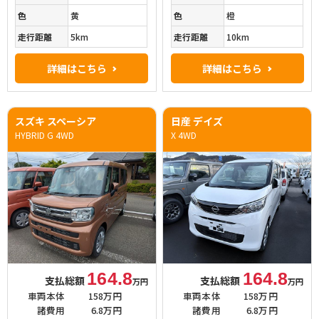
色
黄
色
橙
走行距離
5km
走行距離
10km
詳細はこちら
詳細はこちら
スズキ スペーシア
日産 デイズ
HYBRID G 4WD
X 4WD
164.8
164.8
支払総額
支払総額
万円
万円
車両本体
158万円
車両本体
158万円
諸費用
6.8万円
諸費用
6.8万円