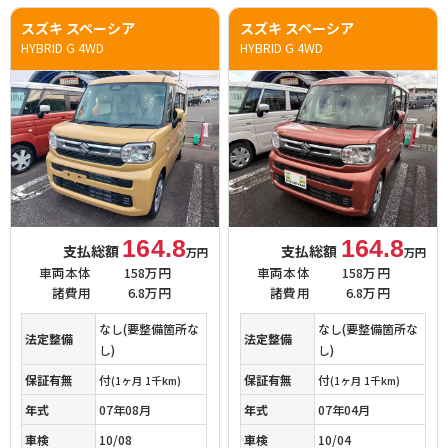
スズキ スペーシア
スズキ スペーシア
HYBRID G 4WD
HYBRID G 4WD
164.8
164.8
支払総額
支払総額
万円
万円
車両本体
158万円
車両本体
158万円
諸費用
6.8万円
諸費用
6.8万円
なし(要整備箇所な
なし(要整備箇所な
法定整備
法定整備
し)
し)
保証有無
付
保証有無
付
(1ヶ月 1千km)
(1ヶ月 1千km)
年式
07年08月
年式
07年04月
車検
10/08
車検
10/04