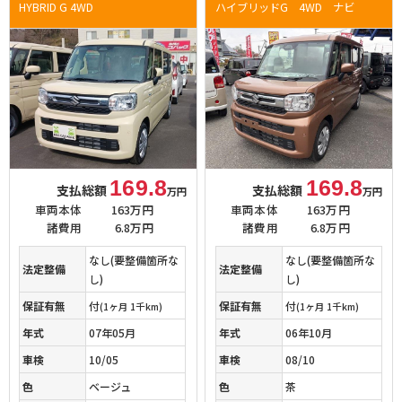
HYBRID G 4WD
ハイブリッドG 4WD ナビ
169.8
169.8
支払総額
支払総額
万円
万円
車両本体
163万円
車両本体
163万円
諸費用
6.8万円
諸費用
6.8万円
なし(要整備箇所な
なし(要整備箇所な
法定整備
法定整備
し)
し)
保証有無
付
保証有無
付
(1ヶ月 1千km)
(1ヶ月 1千km)
年式
07年05月
年式
06年10月
車検
10/05
車検
08/10
色
ベージュ
色
茶