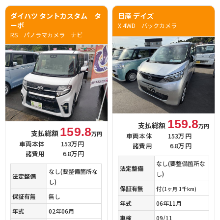
ダイハツ タントカスタム タ
日産 デイズ
ーボ
X 4WD バックカメラ
RS パノラマカメラ ナビ
159.8
支払総額
万円
159.8
支払総額
万円
車両本体
153万円
車両本体
153万円
諸費用
6.8万円
諸費用
6.8万円
なし(要整備箇所な
法定整備
なし(要整備箇所な
し)
法定整備
し)
保証有無
付
(1ヶ月 1千km)
保証有無
無し
年式
06年11月
年式
02年06月
車検
09/11