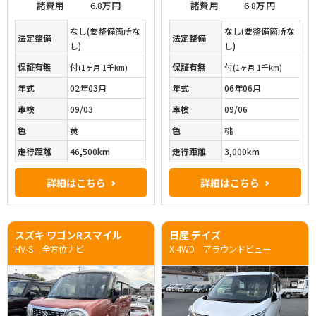
諸費用
6.8万円
諸費用
6.8万円
なし(要整備箇所な
なし(要整備箇所な
法定整備
法定整備
し)
し)
保証有無
付
保証有無
付
(1ヶ月 1千km)
(1ヶ月 1千km)
年式
02年03月
年式
06年06月
車検
09/03
車検
09/06
色
黄
色
桃
走行距離
46,500km
走行距離
3,000km
詳細はこちら
詳細はこちら
スズキ ワゴンRスマイル
日産 デイズ
HV-S 全方位ナビ
X 4WD アラウンドビュー