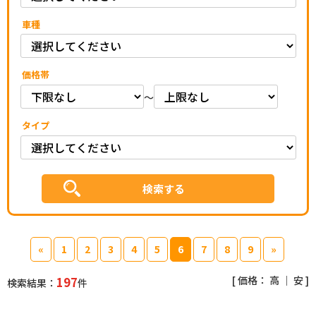
車種
価格帯
～
タイプ
«
1
2
3
4
5
6
7
8
9
»
[ 価格：
高
｜
安
]
197
検索結果：
件