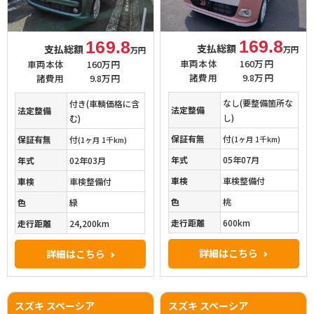
169.8
169.8
支払総額
支払総額
万円
万円
車両本体
160万円
車両本体
160万円
諸費用
9.8万円
諸費用
9.8万円
なし(要整備箇所な
付き(車輌価格に含
法定整備
法定整備
し)
む)
保証有無
付
保証有無
付
(1ヶ月 1千km)
(1ヶ月 1千km)
年式
05年07月
年式
02年03月
車検
車検整備付
車検
車検整備付
色
桃
色
緑
走行距離
600km
走行距離
24,200km
詳細はこちら
詳細はこちら
スズキ スペーシア
スズキ スペーシア