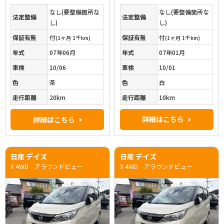
なし(要整備箇所な
なし(要整備箇所な
法定整備
法定整備
し)
し)
保証有無
付
保証有無
付
(1ヶ月 1千km)
(1ヶ月 1千km)
年式
07年01月
年式
07年06月
車検
10/01
車検
10/06
色
白
色
茶
走行距離
10km
走行距離
20km
詳細はこちら
詳細はこちら
日産 デイズ
日産 デイズ
X 4WD アラウンドビュー
X 4WD アラウンドビュー