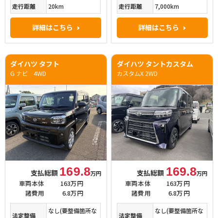
走行距離
20km
走行距離
7,000km
詳細はこちら
詳細はこちら
ダイハツ タフト
ダイハツ タントカスタム
G ナビ 4WD
カスタムX 2WD
169.8
169.8
支払総額
支払総額
万円
万円
車両本体
163万円
車両本体
163万円
諸費用
6.8万円
諸費用
6.8万円
なし(要整備箇所な
なし(要整備箇所な
法定整備
法定整備