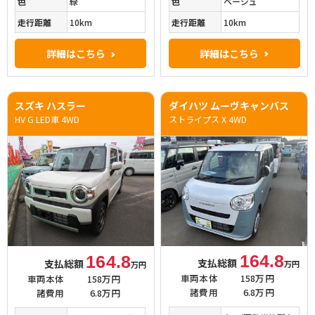
色
ベージュ
色
緑
走行距離
10km
走行距離
10km
詳細はこちら
詳細はこちら
スズキ ハスラー
ダイハツ ムーヴキャンバス
HV G LED車 4WD
ストライプス X 4WD
164.8
164.8
支払総額
支払総額
万円
万円
車両本体
158万円
車両本体
158万円
諸費用
6.8万円
諸費用
6.8万円