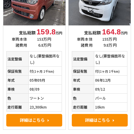
159.8
164.8
支払総額
支払総額
万円
万円
車両本体
153万円
車両本体
155万円
諸費用
6.8万円
諸費用
9.8万円
なし(要整備箇所な
なし(要整備箇所な
法定整備
法定整備
し)
し)
保証有無
付
保証有無
付
(1ヶ月 1千km)
(1ヶ月 1千km)
年式
05年09月
年式
06年12月
車検
08/09
車検
09/12
色
ツートン
色
パール
走行距離
23,300km
走行距離
10km
詳細はこちら
詳細はこちら