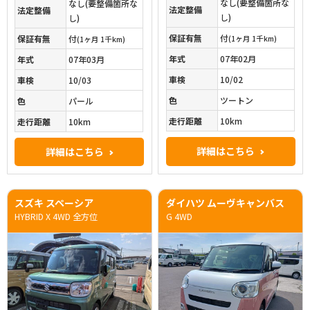
なし(要整備箇所な
なし(要整備箇所な
法定整備
法定整備
し)
し)
保証有無
付
保証有無
付
(1ヶ月 1千km)
(1ヶ月 1千km)
年式
07年02月
年式
07年03月
車検
10/02
車検
10/03
色
ツートン
色
パール
走行距離
10km
走行距離
10km
詳細はこちら
詳細はこちら
スズキ スペーシア
ダイハツ ムーヴキャンバス
HYBRID X 4WD 全方位
G 4WD