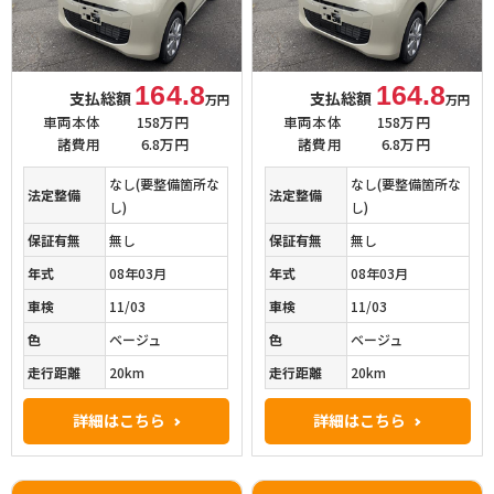
164.8
164.8
支払総額
支払総額
万円
万円
車両本体
158万円
車両本体
158万円
諸費用
6.8万円
諸費用
6.8万円
なし(要整備箇所な
なし(要整備箇所な
法定整備
法定整備
し)
し)
保証有無
無し
保証有無
無し
年式
08年03月
年式
08年03月
車検
11/03
車検
11/03
色
ベージュ
色
ベージュ
走行距離
20km
走行距離
20km
詳細はこちら
詳細はこちら