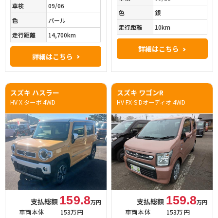
車検
09/06
色
銀
色
パール
走行距離
10km
走行距離
14,700km
詳細はこちら
詳細はこちら
スズキ ハスラー
スズキ ワゴンR
HV X ターボ 4WD
HV FX-S Dオーディオ 4WD
159.8
159.8
支払総額
支払総額
万円
万円
車両本体
153万円
車両本体
153万円