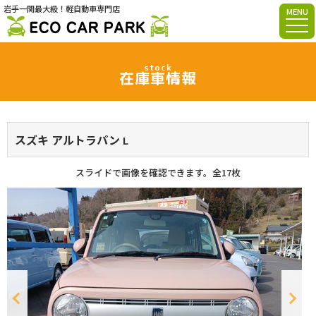
岩手一関最大級！軽自動車専門店
MENU
stock
在庫車情報
スズキ アルトラパン
L
スライドで画像を確認できます。
全17枚