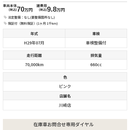
車両本体
諸費用
70
9.8
万円
万円
(税込)
(税込)
法定整備：なし(要整備箇所なし)
保証付（無料保証）(1ヶ月 1千km)
年式
車検
H29年07月
車検整備付
走行距離
排気量
70,000km
660cc
色
ピンク
店舗名
川崎店
在庫車お問合せ専用ダイヤル