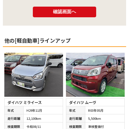
他の[軽自動車]ラインアップ
ダイハツ ミライース
ダイハツ ムーヴ
年式
H29年11月
年式
R03年05月
走行距離
12,100km
走行距離
5,500km
検査期限
令和08/11
検査期限
車検整備付