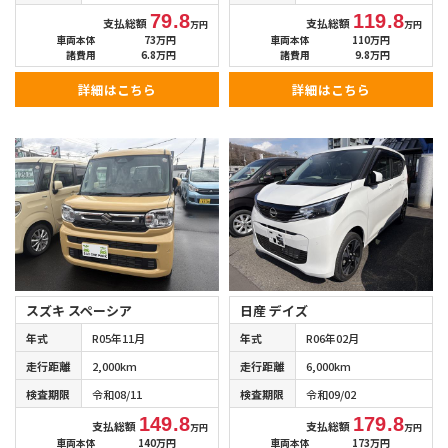
79.8
119.8
支払総額
支払総額
万円
万円
車両本体
73万円
車両本体
110万円
諸費用
6.8万円
諸費用
9.8万円
詳細はこちら
詳細はこちら
スズキ スペーシア
日産 デイズ
年式
R05年11月
年式
R06年02月
走行距離
2,000km
走行距離
6,000km
検査期限
令和08/11
検査期限
令和09/02
149.8
179.8
支払総額
支払総額
万円
万円
車両本体
140万円
車両本体
173万円