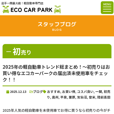
岩手一関最大級！軽自動車専門店
MENU
スタッフブログ
BLOG
初
売り
2025年の軽自動車トレンド総まとめ！～初売りはお
買い得なエコカーパークの届出済未使用車をチェッ
ク！！
2025.12.13
ブログ
おすすめ
,
お買い得
,
コスパ良い
,
一関
,
初売
り
,
奥州
,
平泉
,
栗原
,
気仙沼
,
登米
,
陸前高田
2025年人気の軽自動車を未使用車でお得に買うなら初売りの今がチ