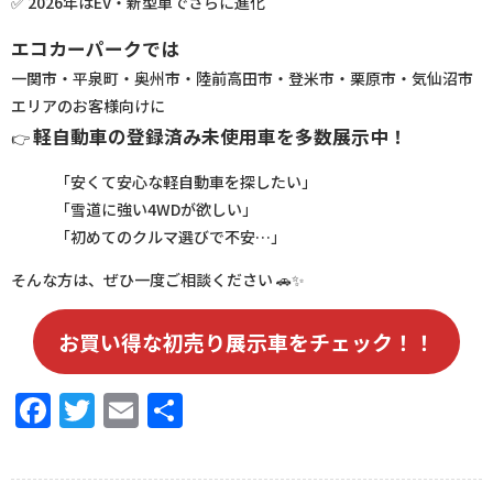
✅ 2026年はEV・新型車でさらに進化
エコカーパークでは
一関市・平泉町・奥州市・陸前高田市・登米市・栗原市・気仙沼市
エリアのお客様向けに
軽自動車の登録済み未使用車を多数展示中！
👉
「安くて安心な軽自動車を探したい」
「雪道に強い4WDが欲しい」
「初めてのクルマ選びで不安…」
そんな方は、ぜひ一度ご相談ください 🚗✨
お買い得な初売り展示車をチェック！！
Facebook
Twitter
Email
共
有