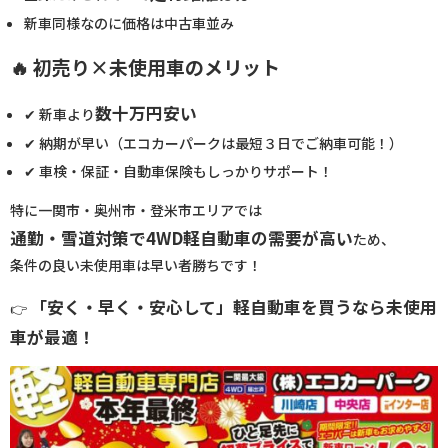
新車同様なのに価格は中古車並み
🔥 初売り×未使用車のメリット
数十万円安い
✔ 新車より
✔ 納期が早い（エコカーパークは最短３日でご納車可能！）
✔ 車検・保証・自動車保険もしっかりサポート！
特に一関市・奥州市・登米市エリアでは
通勤・雪道対策で4WD軽自動車の需要が高い
ため、
条件の良い未使用車は早い者勝ちです！
「安く・早く・安心して」軽自動車を買うなら未使用
👉
車が最適！