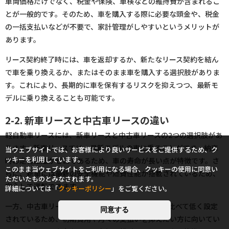
車両価格だけでなく、税金や保険、車検などの維持費が含まれるこ
とが一般的です。そのため、車を購入する際に必要な頭金や、税金
の一括支払いなどが不要で、家計管理がしやすいというメリットが
あります。
リース契約終了時には、車を返却するか、新たなリース契約を結ん
で車を乗り換えるか、またはそのまま車を購入する選択肢がありま
す。これにより、長期的に車を保有するリスクを抑えつつ、最新モ
デルに乗り換えることも可能です。
2-2. 新車リースと中古車リースの違い
軽自動車リースには、新車リースと中古車リースの2つの選択肢があ
ります。新車リースでは、最新モデルの車に乗ることができ、納車
当ウェブサイトでは、お客様により良いサービスをご提供するため、ク
ッキーを利用しています。
時の走行距離がゼロであるため、車の寿命が長い点が特徴です。さ
このまま当ウェブサイトをご利用になる場合、クッキーの使用に同意い
らに、新車には最新の安全機能や燃費性能が搭載されているため、
ただいたものとみなされます。
安心して運転できます。
詳細については「
クッキーポリシー
」をご覧ください。
一方、中古車リースは、リース料金が新車リースに比べて低く設定
同意する
されているため、初期費用や月々の支払いを抑えたい方に向いてい