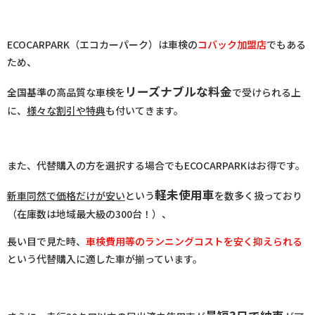
ECOCARPARK（エコカーパーク）は車検の
コバック加盟店
でもある
ため、
リーズナブルな料金
全国基準の高品質な車検を
で受けられる上
に、
様々な割引や特典
も付いてきます。
また、代替購入の方を選択する場合でもECOCARPARKはお得です。
軽未使用車
新車同然で価格だけが安い
という
を数多く扱っており
（在庫数は地域最大級の300台！）、
長い目で見た時、
車検費用等のランニングコストを安く抑えられる
という代替購入に適した車が揃っています。