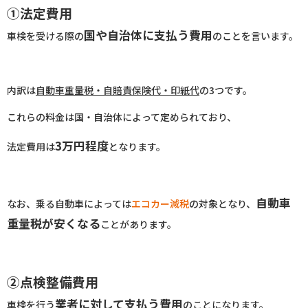
①法定費用
国や自治体に支払う費用
車検を受ける際の
のことを言います。
内訳は
自動車重量税・自賠責保険代・印紙代
の3つです。
これらの料金は国・自治体によって定められており、
3万円程度
法定費用は
となります。
自動車
なお、乗る自動車によっては
エコカー減税
の対象となり、
重量税が安くなる
ことがあります。
②点検整備費用
業者に対して支払う費用
車検を行う
のことになります。