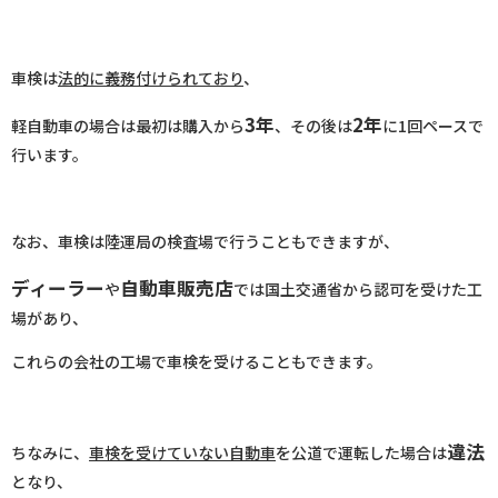
車検は
法的に義務付けられており
、
3年
2年
軽自動車の場合は最初は購入から
、その後は
に1回ペースで
行います。
なお、車検は陸運局の検査場で行うこともできますが、
ディーラー
自動車販売店
や
では国土交通省から認可を受けた工
場があり、
これらの会社の工場で車検を受けることもできます。
違法
ちなみに、
車検を受けていない自動車
を公道で運転した場合は
となり、