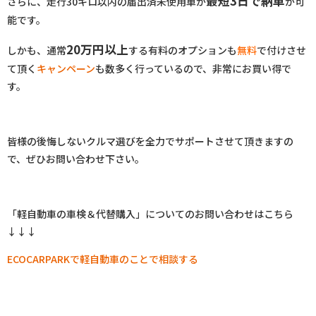
最短3日で納車
さらに、走行30キロ以内の届出済未使⽤⾞が
が可
能です。
20万円以上
しかも、通常
する有料のオプションも
無料
で付けさせ
て頂く
キャンペーン
も数多く行っているので、非常にお買い得で
す。
皆様の後悔しないクルマ選びを全力でサポートさせて頂きますの
で、ぜひお問い合わせ下さい。
「軽自動車の車検＆代替購入」についてのお問い合わせはこちら
↓↓↓
ECOCARPARKで軽自動車のことで相談する