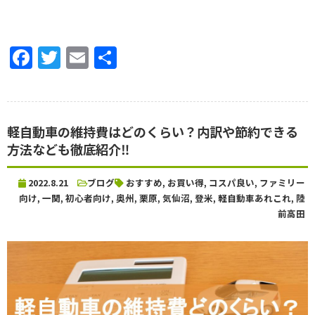
Facebook
Twitter
Email
共
有
軽自動車の維持費はどのくらい？内訳や節約できる
方法なども徹底紹介‼
2022.8.21
ブログ
おすすめ
,
お買い得
,
コスパ良い
,
ファミリー
向け
,
一関
,
初心者向け
,
奥州
,
栗原
,
気仙沼
,
登米
,
軽自動車あれこれ
,
陸
前高田