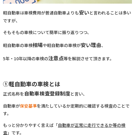
安い
軽自動車は車検費用が普通自動車よりも
と言われることは多い
ですが、
そもそもの車検について簡単に振り返りつつ、
相場
安い理由
軽自動車の車検
や軽自動車の車検が
、
注意点
5年・10年以降の車検の
等を解説させて頂きます。
①軽自動車の車検とは
自動車検査登録制度
正式名称を
と言い、
自動車が
保安基準
を満たしているか定期的に確認する検査のことで
す。
もっと分かりやすく言えば「
自動車が正常に走行できるか等の検
査
」です。